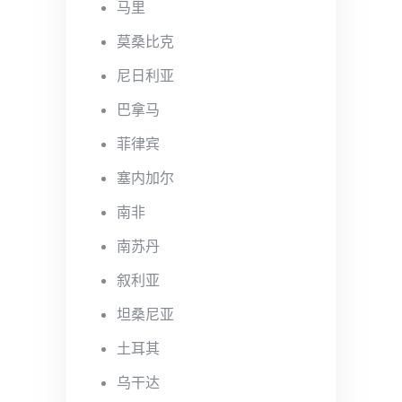
马里
莫桑比克
尼日利亚
巴拿马
菲律宾
塞内加尔
南非
南苏丹
叙利亚
坦桑尼亚
土耳其
乌干达