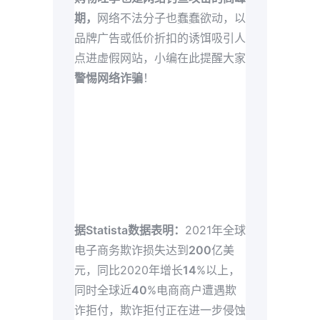
期，
网络不法分子也蠢蠢欲动，以
品牌广告或低价折扣的诱饵吸引人
点进虚假网站，小编在此提醒大家
警惕网络诈骗
！
据Statista数据表明：
2021年全球
电子商务欺诈损失达到
200
亿美
元，同比2020年增长
14
%以上，
同时全球近
40
%电商商户遭遇欺
诈拒付，欺诈拒付正在进一步侵蚀