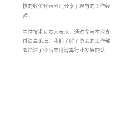
技的数位代表分别分享了现有的工作经
验。
中付技术负责人表示，通过参与本次支
付清算论坛，我们了解了协会的工作部
署加深了今后支付清算行业发展的认
识，并且将根据此次论坛上提出的行业
变化及时调整公司产品服务和相关策
略，以提供更好的支付技术以及解决方
案给行业客户。
作为支付清算协会理事单位，中付技术
积极参与协会组织的行业研讨、业务分
享等工作，凭借自身在跨境支付行业多
年的服务经验，通过跨境支付技术、风