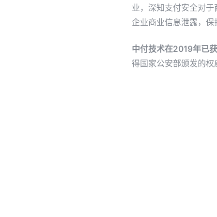
业，深知支付安全对于
企业商业信息泄露，保
中付技术在2019年已获
得国家公安部颁发的权
系统研发方面始终坚持
来，中付技术也将不忘
造安全、合规、可靠的
Share
Twe