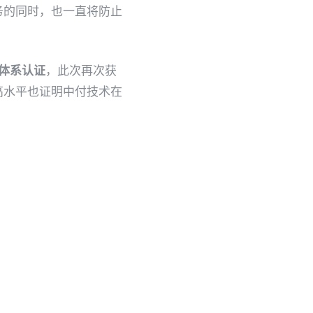
务的同时，也一直将防止
理体系认证
，此次再次获
高水平也证明中付技术在
安全更优质的服务。未
求，始终致力于为用户打