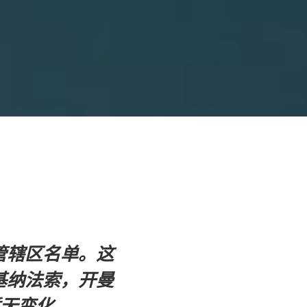
管辖区名单。这
基纳法索，开曼
无变化。