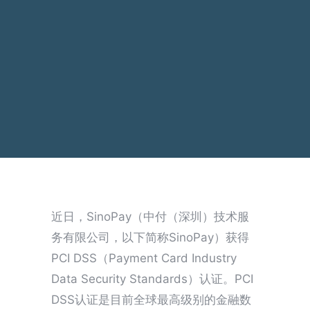
近日，SinoPay（中付（深圳）技术服
务有限公司，以下简称SinoPay）获得
PCI DSS（Payment Card Industry
Data Security Standards）认证。PCI
DSS认证是目前全球最高级别的金融数