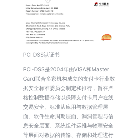
PCI DSS认证书
PCI-DSS是2004年由VISA和Master
Card联合多家机构成立的支付卡行业数
据安全标准委员会制定和推行，旨在严
格控制数据存储以保障支付卡用户在线
交易安全。标准从应用与数据管理层
面、软件生命周期层面、漏洞管理与信
息安全层面、系统组件运维与物理安全
等层面对数据的传输、存储和处理进行