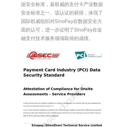
据安全标准，最权威的支付卡产业数据
安全标准之一。该认证的获得，体现了
国际权威组织对SinoPay在数据安全方
面的认可，进一步证明了SinoPay在金
融支付技术服务领域取得的成绩。