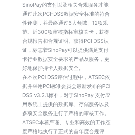
SinoPay的支付以及相关合规服务才能
通过此次PCI-DSS数据安全标准的符合
性评测，并最终通过6大领域、12项规
范、近300项审核指标审核关卡，获得
合规报告和合规证明。获得PCI DSS认
证，标志着SinoPay可以提供满足支付
卡行业数据安全要求的产品及服务，更
好地保护持卡人数据安全。
在本次PCI DSS评估过程中，ATSEC依
据并采用PCI标准委员会最新发布的PCI
DSS v3.2.1标准，对于SinoPay 支付应
用系统上提供的数据库、存储服务以及
多项安全服务进行了严格的审核工作。
ATSEC本着严谨、专业和高效的工作态
度严格地执行了正式的首年度合规评