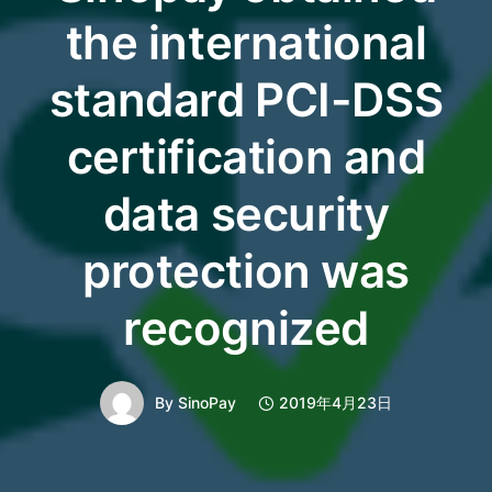
the international
standard PCI-DSS
certification and
data security
protection was
recognized
By
SinoPay
2019年4月23日