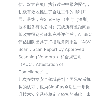
估。双方在项目执行过程中紧密配合，
积极有效地推进了合规工作的顺利开
展。最终，在SinoPay （中付（深圳）
技术服务有限公司）完成所有差距问题
整改并得到验证和完整评估后，ATSEC
评估团队出具了扫描服务商报告（ASV
Scan：Scan Report by Approved
Scanning Vendors ）和合规证明
（AOC：Attestation of
Compliance）。
此次在数据安全领域得到了国际权威机
构的认可，也为SinoPay今后进一步提
升技术安全系统奠定了坚实的基础。未
来SinoPay将持续重视数据安全保护，
在为合作伙伴提供支付、合规和争议预