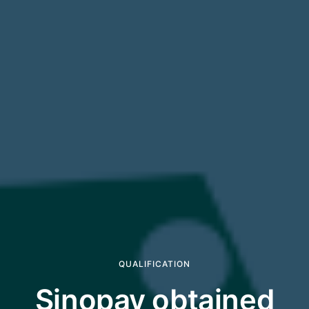
QUALIFICATION
Sinopay obtained