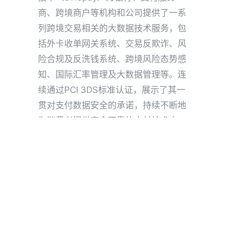
商、跨境商户等机构和公司提供了一系
列跨境交易相关的大数据技术服务，包
括外卡收单网关系统、交易反欺诈、风
险合规及反洗钱系统、跨境风险态势感
知、国际汇率管理及大数据管理等。连
续通过PCI 3DS标准认证，展示了其一
贯对支付数据安全的承诺，持续不断地
为消费者提供安全可靠的支付技术支
撑。不仅进一步巩固了其作为领先支付
技术服务提供商的地位，并为行业中其
他机构关注PCI 3DS标准的部署提供了
有力的借鉴。
中付（深圳）技术服务有限公司
作为国
际卡组织风险类产品在境内的合作服务