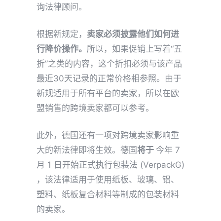
询法律顾问。
根据新规定，
卖家必须披露他们如何进
行降价操作。
所以，如果促销上写着“五
折”之类的内容，这个折扣必须与该产品
最近30天记录的正常价格相参照。由于
新规适用于所有平台的卖家，所以在欧
盟销售的跨境卖家都可以参考。
此外，德国还有一项对跨境卖家影响重
大的新法律即将生效。德国
将于
今年 7
月 1 日开始正式执行包装法 (VerpackG)
，该法律适用于使用纸板、玻璃、铝、
塑料、纸板复合材料等制成的包装材料
的卖家。