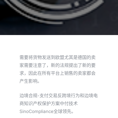
需要将货物发送到欧盟尤其是德国的卖
家需要注意了，新的法规提出了新的要
求，因此在所有平台上销售的卖家都会
产生影响。
边境合规-支付交易反跨境行为和边境电
商知识产权保护方案中付技术
SinoCompliance全球领先。