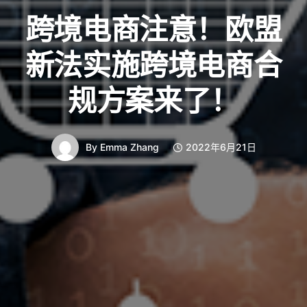
跨境电商注意！欧盟
新法实施跨境电商合
规方案来了！
By
Emma Zhang
2022年6月21日