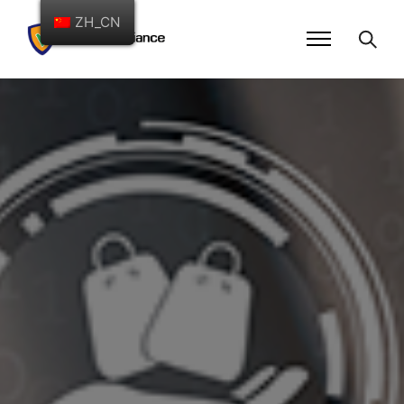
ZH_CN