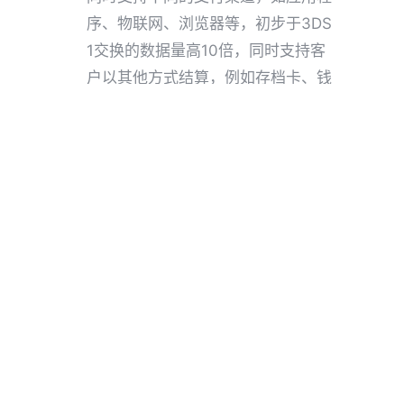
序、物联网、浏览器等，初步于3DS
1交换的数据量高10倍，同时支持客
户以其他方式结算，例如存档卡、钱
包、令牌化等，通过增加商户数据流
来改进决策流程。
3SD 2简化了身份验证流程并改善了
客户体验，支持跨境电商绕过PSD 2
而不会对转化产生不良影响，并通过
强身份验证减少与欺诈相关的退款。
使用3DS 2，全球零售商人可以轻松
接受来自欧洲的交易。
PSD2的正式生效对于跨境电商来说是可
以促进其业务发展的大量机会。电商可
以通过采用
3DS2
来确保其业务满足