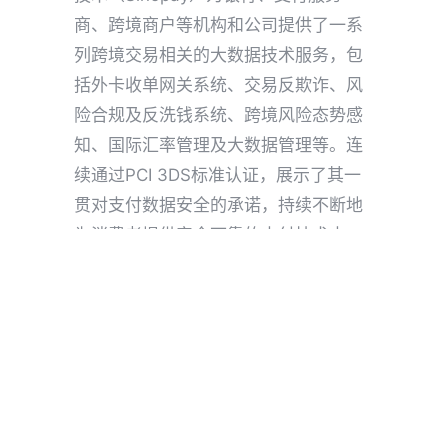
商、跨境商户等机构和公司提供了一系
列跨境交易相关的大数据技术服务，包
括外卡收单网关系统、交易反欺诈、风
险合规及反洗钱系统、跨境风险态势感
知、国际汇率管理及大数据管理等。连
续通过PCI 3DS标准认证，展示了其一
贯对支付数据安全的承诺，持续不断地
为消费者提供安全可靠的支付技术支
撑。不仅进一步巩固了其作为领先支付
技术服务提供商的地位，并为行业中其
他机构关注PCI 3DS标准的部署提供了
有力的借鉴。
中付（深圳）技术服务有限公司
作为国
际卡组织风险类产品在境内的合作服务