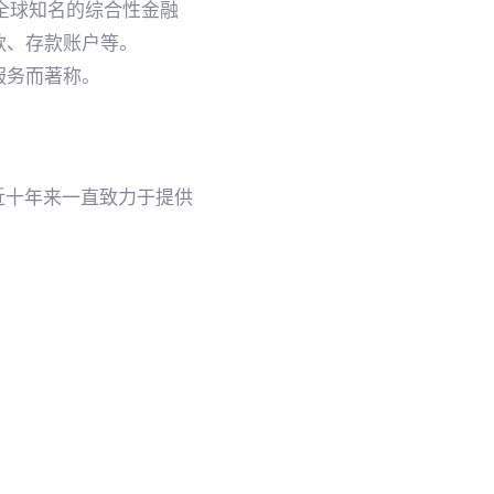
家全球知名的综合性金融
贷款、存款账户等。
服务而著称。
近十年来一直致力于提供
、中国支付清算协会反欺
me中国客户服务中心、ISV