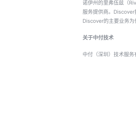
诺伊州的里弗伍兹（Ri
服务提供商。Disco
Discover的主要
关于中付技术
中付（深圳）技术服务
跨境支付服务及风控和
诈工作委员会，为Visa&
合作伙伴及服务客户遍
技术服务
拒付
支付发展
Share
Twe