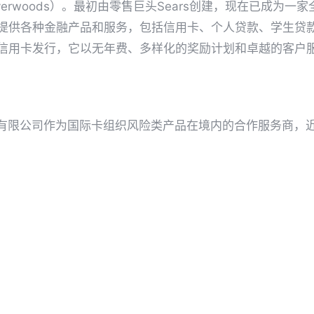
verwoods）。最初由零售巨头Sears创建，现在已成为一
ver提供各种金融产品和服务，包括信用卡、个人贷款、学生
业务为信用卡发行，它以无年费、多样化的奖励计划和卓越的客户
有限公司作为国际卡组织风险类产品在境内的合作服务商，
合规解决方案。目前中付技术为中国支付清算协会理事单位
MasterCard官方授权服务商&TPP及合作伙伴、Austre
及海内外，在业内具有良好品质口碑。
et
Pin it
Share