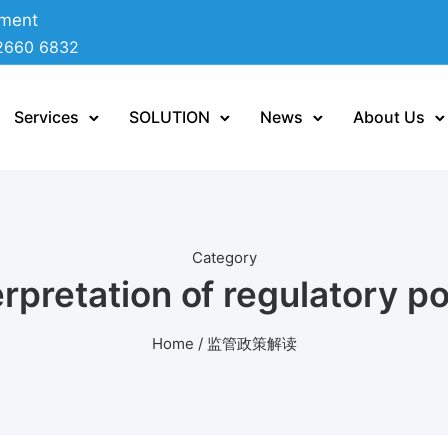
ement
2660 6832
Services
SOLUTION
News
About Us
Category
erpretation of regulatory po
Home
/ 监管政策解读