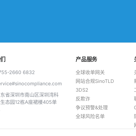
们
产品服务
755-2660 6832
全球收单网关
网站合规SinoTLD
ervice#sinocompliance.com
3DS2
广东省深圳市南山区深圳湾科
反欺诈
生态园12栋A座裙楼405单
争议预警&处理
元
全球风险名单