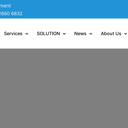
ement
2660 6832
Services
SOLUTION
News
About Us